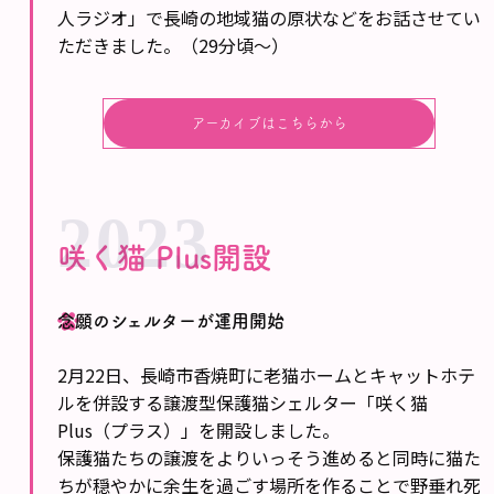
人ラジオ」で長崎の地域猫の原状などをお話させてい
ただきました。（29分頃〜）
アーカイブはこちらから
2023
咲く猫 Plus開設
念願のシェルターが運用開始
2月22日、長崎市香焼町に老猫ホームとキャットホテ
ルを併設する譲渡型保護猫シェルター「咲く猫
Plus（プラス）」を開設しました。
保護猫たちの譲渡をよりいっそう進めると同時に猫た
ちが穏やかに余生を過ごす場所を作ることで野垂れ死