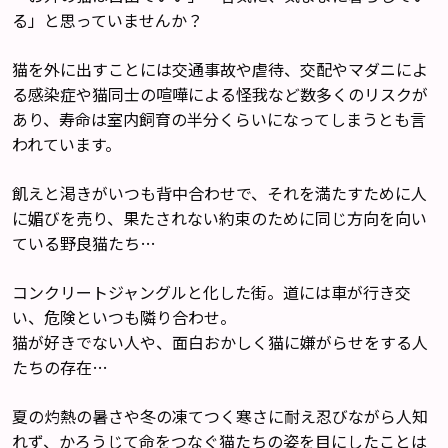
る」と思っていませんか？
猫を外に出すことには交通事故や虐待、交配やマダニによ
る感染症や猫同士の喧嘩による怪我など数多くのリスクが
あり、寿命は室内飼育の半分くらいになってしまうとも言
われています。
飢えと渇きがいつも背中合わせで、それを満たすために人
に媚びを売り、果たされない約束のために同じ方向を向い
ている野良猫たち…
コンクリートジャングルと化した街。道には車が行き交
い、危険といつも隣り合わせ。
猫が好きでない人や、面白おかしく猫に嫌がらせをする人
たちの存在…
夏の灼熱の暑さや冬の凍てつく寒さに耐え忍びながら人知
れず、かろうじて命をつなぐ猫たちの姿を目にしたことは