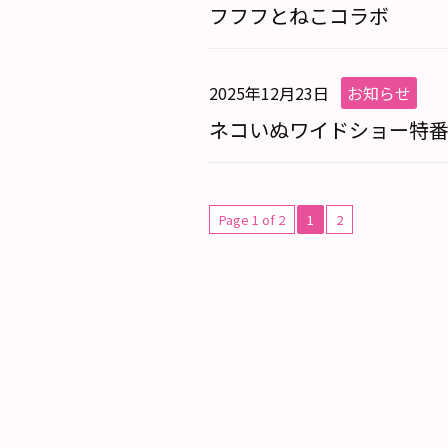
フフフとねこコラボ
2025年12月23日
お知らせ
ネコいぬワイドショー特
Page 1 of 2
1
2